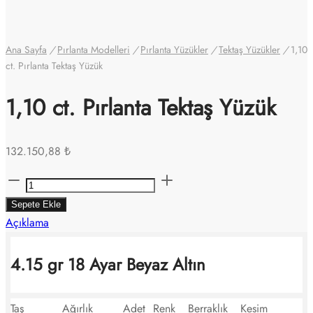
Ana Sayfa
/
Pırlanta Modelleri
/
Pırlanta Yüzükler
/
Tektaş Yüzükler
/
1,10
ct. Pırlanta Tektaş Yüzük
1,10 ct. Pırlanta Tektaş Yüzük
132.150,88
₺
1,10
ct.
Sepete Ekle
Pırlanta
Açıklama
Tektaş
Yüzük
4.15 gr 18 Ayar Beyaz Altın
adet
Taş
Ağırlık
Adet
Renk
Berraklık
Kesim