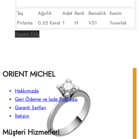
Taş
Ağırlık
Adet
Renk
Berraklık
Kesim
Pırlanta
0,65 Karat
1
H
VS1
Yuvarlak
Sepete Ekle
ORIENT MICHEL
Hakkımızda
Geri Ödeme ve İade Politikası
Garanti Şartları
İletişim
Müşteri Hizmetleri