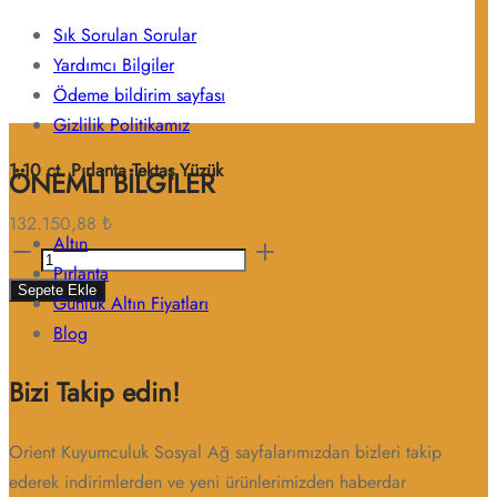
Sık Sorulan Sorular
Yardımcı Bilgiler
Ödeme bildirim sayfası
Gizlilik Politikamız
1,10 ct. Pırlanta Tektaş Yüzük
ÖNEMLİ BİLGİLER
132.150,88
₺
Altın
1,10
Pırlanta
ct.
Sepete Ekle
Günlük Altın Fiyatları
Pırlanta
Blog
Tektaş
Yüzük
Bizi Takip edin!
adet
Orient Kuyumculuk Sosyal Ağ sayfalarımızdan bizleri takip
ederek indirimlerden ve yeni ürünlerimizden haberdar