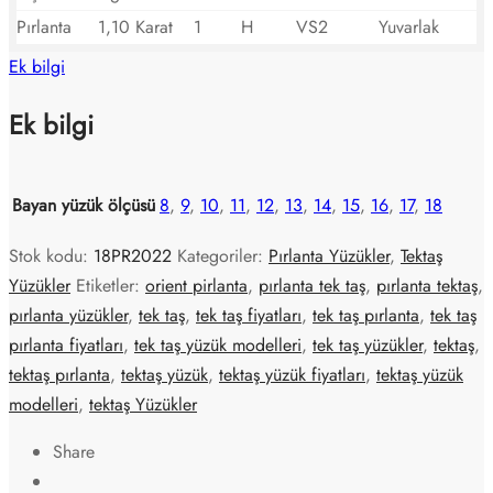
Pırlanta
1,10 Karat
1
H
VS2
Yuvarlak
Ek bilgi
Ek bilgi
Bayan yüzük ölçüsü
8
,
9
,
10
,
11
,
12
,
13
,
14
,
15
,
16
,
17
,
18
Stok kodu:
18PR2022
Kategoriler:
Pırlanta Yüzükler
,
Tektaş
Yüzükler
Etiketler:
orient pirlanta
,
pırlanta tek taş
,
pırlanta tektaş
,
pırlanta yüzükler
,
tek taş
,
tek taş fiyatları
,
tek taş pırlanta
,
tek taş
pırlanta fiyatları
,
tek taş yüzük modelleri
,
tek taş yüzükler
,
tektaş
,
tektaş pırlanta
,
tektaş yüzük
,
tektaş yüzük fiyatları
,
tektaş yüzük
modelleri
,
tektaş Yüzükler
Share