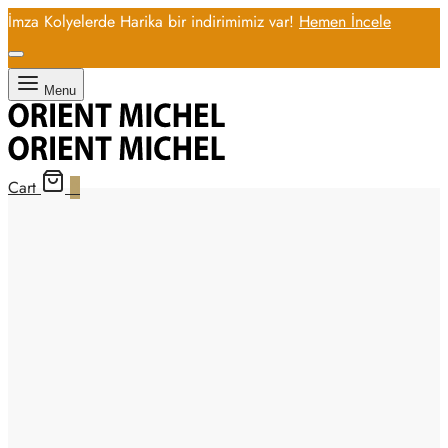
İmza Kolyelerde Harika bir indirimimiz var!
Hemen İncele
Menu
Cart
0