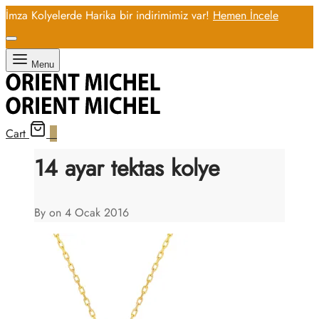
İmza Kolyelerde Harika bir indirimimiz var!
Hemen İncele
Menu
Cart
0
14 ayar tektas kolye
By on
4 Ocak 2016